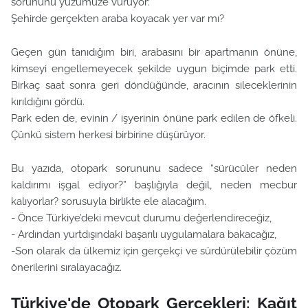
sorununu yüzümüze vuruyor:
Şehirde gerçekten araba koyacak yer var mı?
Geçen gün tanıdığım biri, arabasını bir apartmanın önüne,
kimseyi engellemeyecek şekilde uygun biçimde park etti.
Birkaç saat sonra
geri döndüğünde, aracının sileceklerinin
kırıldığını gördü.
Park eden de, evinin / işyerinin önüne park edilen de öfkeli.
Çünkü sistem herkesi birbirine düşürüyor.
Bu yazıda, otopark sorununu sadece “sürücüler neden
kaldırımı işgal ediyor?” başlığıyla değil,
neden mecbur
kalıyorlar?
sorusuyla birlikte ele alacağım.
- Önce Türkiye’deki mevcut durumu değerlendireceğiz,
- Ardından yurtdışındaki başarılı uygulamalara bakacağız,
-Son olarak da ülkemiz için gerçekçi ve sürdürülebilir çözüm
önerilerini sıralayacağız.
Türkiye'de Otopark Gerçekleri: Kağıt